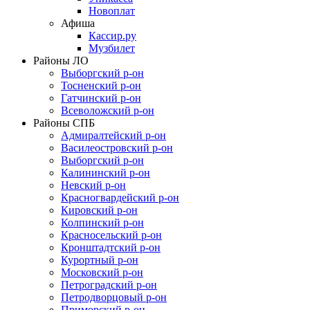
Новоплат
Афиша
Кассир.ру
Музбилет
Районы ЛО
Выборгский р-он
Тосненский р-он
Гатчинский р-он
Всеволожский р-он
Районы СПБ
Адмиралтейский р-он
Василеостровский р-он
Выборгский р-он
Калининский р-он
Невский р-он
Красногвардейский р-он
Кировский р-он
Колпинский р-он
Красносельский р-он
Кронштадтский р-он
Курортный р-он
Московский р-он
Петроградский р-он
Петродворцовый р-он
Приморский р-он