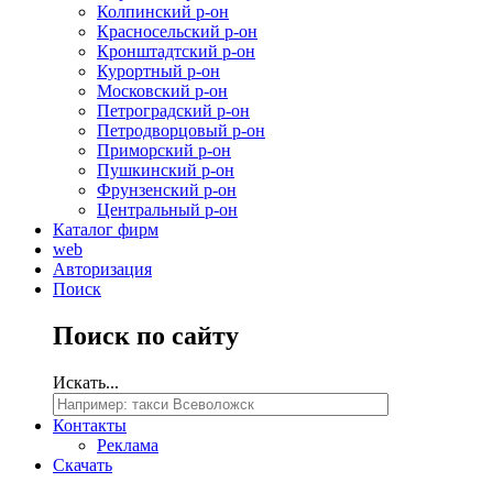
Колпинский р-он
Красносельский р-он
Кронштадтский р-он
Курортный р-он
Московский р-он
Петроградский р-он
Петродворцовый р-он
Приморский р-он
Пушкинский р-он
Фрунзенский р-он
Центральный р-он
Каталог фирм
web
Авторизация
Поиск
Поиск
по сайту
Искать...
Контакты
Реклама
Скачать