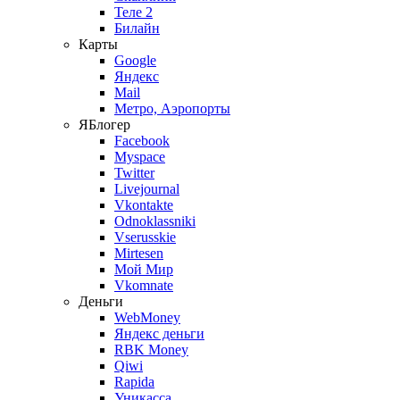
Теле 2
Билайн
Карты
Google
Яндекс
Mail
Метро, Аэропорты
ЯБлогер
Facebook
Myspace
Twitter
Livejournal
Vkontakte
Odnoklassniki
Vserusskie
Mirtesen
Мой Мир
Vkomnate
Деньги
WebMoney
Яндекс деньги
RBK Money
Qiwi
Rapida
Уникасса