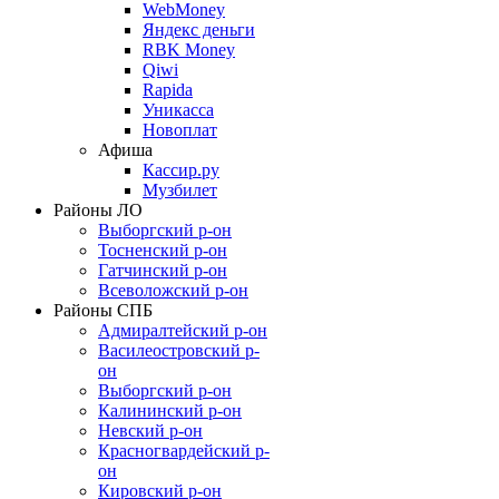
WebMoney
Яндекс деньги
RBK Money
Qiwi
Rapida
Уникасса
Новоплат
Афиша
Кассир.ру
Музбилет
Районы ЛО
Выборгский р-он
Тосненский р-он
Гатчинский р-он
Всеволожский р-он
Районы СПБ
Адмиралтейский р-он
Василеостровский р-
он
Выборгский р-он
Калининский р-он
Невский р-он
Красногвардейский р-
он
Кировский р-он