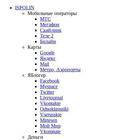
ISPOLIN
Мобильные операторы
МТС
Мегафон
Скайлинк
Теле 2
Билайн
Карты
Google
Яндекс
Mail
Метро, Аэропорты
ЯБлогер
Facebook
Myspace
Twitter
Livejournal
Vkontakte
Odnoklassniki
Vserusskie
Mirtesen
Мой Мир
Vkomnate
Деньги