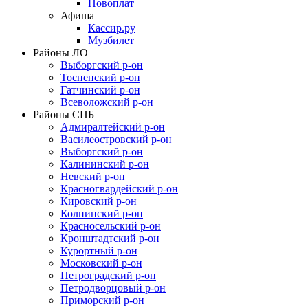
Новоплат
Афиша
Кассир.ру
Музбилет
Районы ЛО
Выборгский р-он
Тосненский р-он
Гатчинский р-он
Всеволожский р-он
Районы СПБ
Адмиралтейский р-он
Василеостровский р-он
Выборгский р-он
Калининский р-он
Невский р-он
Красногвардейский р-он
Кировский р-он
Колпинский р-он
Красносельский р-он
Кронштадтский р-он
Курортный р-он
Московский р-он
Петроградский р-он
Петродворцовый р-он
Приморский р-он