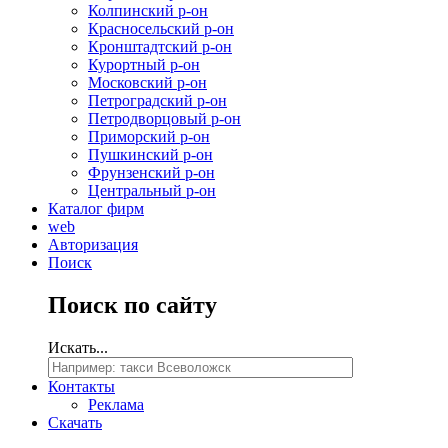
Колпинский р-он
Красносельский р-он
Кронштадтский р-он
Курортный р-он
Московский р-он
Петроградский р-он
Петродворцовый р-он
Приморский р-он
Пушкинский р-он
Фрунзенский р-он
Центральный р-он
Каталог фирм
web
Авторизация
Поиск
Поиск
по сайту
Искать...
Контакты
Реклама
Скачать