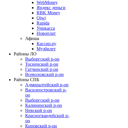
WebMoney
Яндекс деньги
RBK Money
Qiwi
Rapida
Уникасса
Новоплат
Афиша
Кассир.ру
Музбилет
Районы ЛО
Выборгский р-он
Тосненский р-он
Гатчинский р-он
Всеволожский р-он
Районы СПБ
Адмиралтейский р-он
Василеостровский р-
он
Выборгский р-он
Калининский р-он
Невский р-он
Красногвардейский р-
он
Кировский р-он