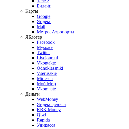
Теле 2
Билайн
Карты
Google
Яндекс
Mail
Метро, Аэропорты
ЯБлогер
Facebook
Myspace
Twitter
Livejournal
Vkontakte
Odnoklassniki
Vserusskie
Mirtesen
Мой Мир
Vkomnate
Деньги
WebMoney
Яндекс деньги
RBK Money
Qiwi
Rapida
Уникасса