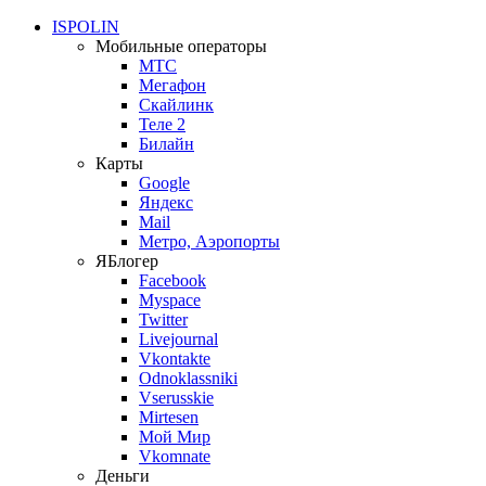
ISPOLIN
Мобильные операторы
МТС
Мегафон
Скайлинк
Теле 2
Билайн
Карты
Google
Яндекс
Mail
Метро, Аэропорты
ЯБлогер
Facebook
Myspace
Twitter
Livejournal
Vkontakte
Odnoklassniki
Vserusskie
Mirtesen
Мой Мир
Vkomnate
Деньги