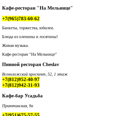
Кафе-ресторан "На Мельнице"
+7(965)783-60-62
Банкеты, торжества, юбилеи.
Блюда из оленины и лосятины!
Живая музыка.
Кафе-ресторан "На Мельнице"
Пивной ресторан Cheslav
Всеволожский проспект, 52, 1 этаж
+7(812)952-40-97
+7(812)942-31-93
Кафе-бар Усадьба
Приютинская, 9а
+7(951)675-57-55