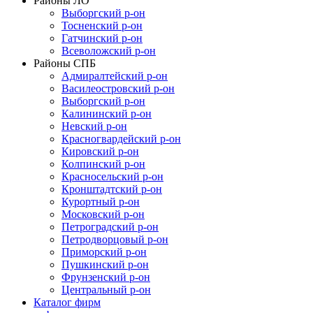
Районы ЛО
Выборгский р-он
Тосненский р-он
Гатчинский р-он
Всеволожский р-он
Районы СПБ
Адмиралтейский р-он
Василеостровский р-он
Выборгский р-он
Калининский р-он
Невский р-он
Красногвардейский р-он
Кировский р-он
Колпинский р-он
Красносельский р-он
Кронштадтский р-он
Курортный р-он
Московский р-он
Петроградский р-он
Петродворцовый р-он
Приморский р-он
Пушкинский р-он
Фрунзенский р-он
Центральный р-он
Каталог фирм