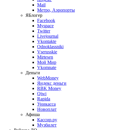
Mail
Метро, Аэропорты
ЯБлогер
Facebook
Myspace
Twitter
Livejournal
Vkontakte
Odnoklassniki
Vserusskie
Mirtesen
Мой Мир
Vkomnate
Деньги
WebMoney
Яндекс деньги
RBK Money
Qiwi
Rapida
Уникасса
Новоплат
Афиша
Кассир.ру
Музбилет