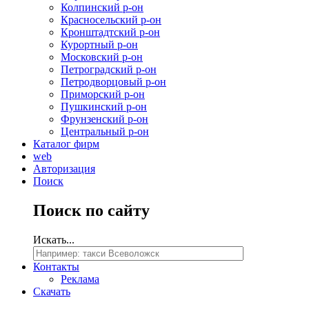
Колпинский р-он
Красносельский р-он
Кронштадтский р-он
Курортный р-он
Московский р-он
Петроградский р-он
Петродворцовый р-он
Приморский р-он
Пушкинский р-он
Фрунзенский р-он
Центральный р-он
Каталог фирм
web
Авторизация
Поиск
Поиск
по сайту
Искать...
Контакты
Реклама
Скачать