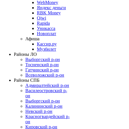
WebMoney
Яндекс деньги
RBK Money
Qiwi
Rapida
Уникасса
Новоплат
Афиша
Кассир.ру
Музбилет
Районы ЛО
Выборгский р-он
Тосненский р-он
Гатчинский р-он
Всеволожский р-он
Районы СПБ
Адмиралтейский р-он
Василеостровский р-
он
Выборгский р-он
Калининский р-он
Невский р-он
Красногвардейский р-
он
Кировский р-он