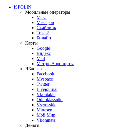
ISPOLIN
Мобильные операторы
МТС
Мегафон
Скайлинк
Теле 2
Билайн
Карты
Google
Яндекс
Mail
Метро, Аэропорты
ЯБлогер
Facebook
Myspace
Twitter
Livejournal
Vkontakte
Odnoklassniki
Vserusskie
Mirtesen
Мой Мир
Vkomnate
Деньги