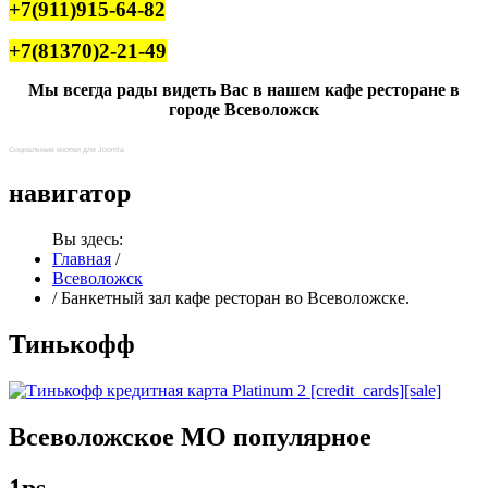
+7(911)915-64-82
+7(81370)2-21-49
Мы всегда рады видеть Вас в нашем кафе ресторане в
городе Всеволожск
Социальные кнопки для Joomla
навигатор
Вы здесь:
Главная
/
Всеволожск
/
Банкетный зал кафе ресторан во Всеволожске.
Тинькофф
Всеволожское
МО популярное
1ps