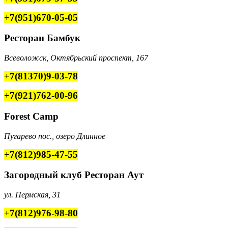
+7(951)670-05-05
Ресторан Бамбук
Всеволожск
,
Октябрьский проспект, 167
+7(81370)9-03-78
+7(921)762-00-96
Forest Camp
Пугарево пос., озеро Длинное
+7(812)985-47-55
Загородный клуб
Ресторан
Аут
ул. Пермская, 31
+7(812)976-98-80