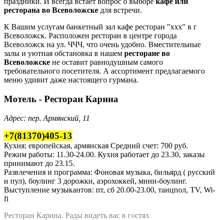
праздники. И всегда встает вопрос о выборе
кафе или
ресторана во Всеволожске
для встречи.
К Вашим услугам банкетный зал кафе ресторан "xxx" в г
Всеволожск. Расположен ресторан в центре города
Всеволожск на ул. ЧЧЧ, что очень удобно. Вместительные
залы и уютная обстановка в нашем
ресторане во
Всеволожске
не оставит равнодушным самого
требовательного посетителя. А ассортимент предлагаемого
меню удивит даже настоящего гурмана.
Мотель - Ресторан Карина
Адрес: пер. Армянский, 11
+7(81370)405-13
Кухня: европейская, армянская Средний счет: 700 руб.
Режим работы: 11.30-24.00. Кухня работает до 23.30, заказы
принимают до 23.15.
Развлечения и программа: Фоновая музыка, бильярд ( русский
и пул), боулинг 3 дорожки, аэрохоккей, мини-боулинг.
Выступление музыкантов: пт, сб 20.00-23.00, танцпол, TV, Wi-
fi
Ресторан Карина. Рады видеть вас в гостях