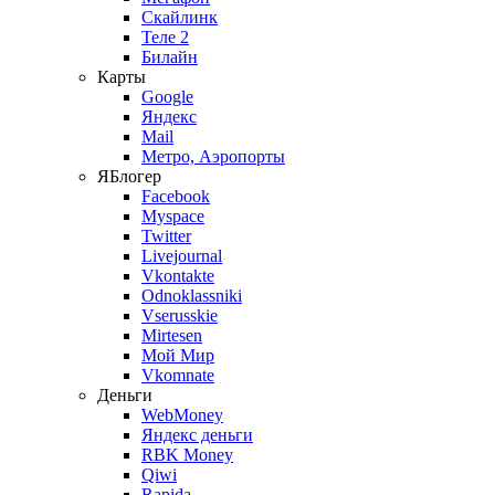
Скайлинк
Теле 2
Билайн
Карты
Google
Яндекс
Mail
Метро, Аэропорты
ЯБлогер
Facebook
Myspace
Twitter
Livejournal
Vkontakte
Odnoklassniki
Vserusskie
Mirtesen
Мой Мир
Vkomnate
Деньги
WebMoney
Яндекс деньги
RBK Money
Qiwi
Rapida