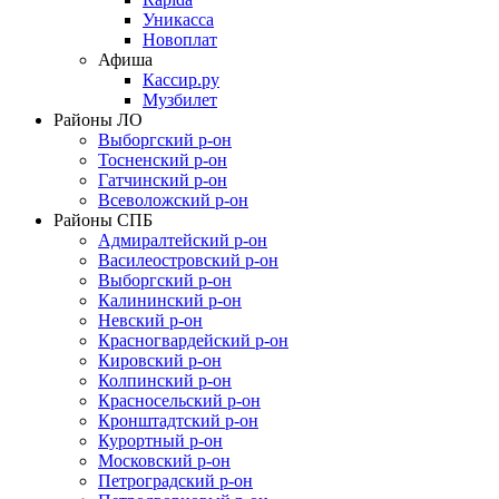
Уникасса
Новоплат
Афиша
Кассир.ру
Музбилет
Районы ЛО
Выборгский р-он
Тосненский р-он
Гатчинский р-он
Всеволожский р-он
Районы СПБ
Адмиралтейский р-он
Василеостровский р-он
Выборгский р-он
Калининский р-он
Невский р-он
Красногвардейский р-он
Кировский р-он
Колпинский р-он
Красносельский р-он
Кронштадтский р-он
Курортный р-он
Московский р-он
Петроградский р-он