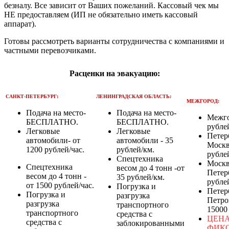
безналу. Все зависит от Ваших пожеланий. Кассовый чек мы
НЕ предоставляем (ИП не обязательно иметь кассовый
аппарат).
Готовы рассмотреть варианты сотрудничества с компаниями и
частными перевозчиками.
Расценки на эвакуацию:
САНКТ-ПЕТЕРБУРГ:
ЛЕНИНГРАДСКАЯ ОБЛАСТЬ:
МЕЖГОРОД:
Подача на место-
Подача на место-
Межго
БЕСПЛАТНО.
БЕСПЛАТНО.
рубле
Легковые
Легковые
Петер
автомобили- от
автомобили - 35
Москв
1200 рублей/час.
рублей/км.
рубле
Спецтехника
Москв
Спецтехника
весом до 4 тонн -от
Петер
весом до 4 тонн -
35 рублей/км.
рубле
от 1500 рублей/час.
Погрузка и
Петер
Погрузка и
разгрузка
Петро
разгрузка
транспортного
15000
транспортного
средства с
ЦЕН
средства с
заблокированными
ФИК