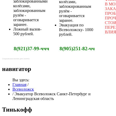
заблокированными
колёсами,
В М
колёсами,
заблокированным
ЗАКА
заблокированным
рулём -
ПРОБ
рулём -
оговаривается
ПРОЧ
оговаривается
заранее.
СТО
заранее.
Эвакуация по
ПЕРЕ
Ложный вызов-
Всеволожску- 1000
ВЛИЯ
500 рублей.
рублей.
8(921)37-99-ччч 8(905)251-82-чч
Социальные кнопки для Joomla
навигатор
Вы здесь:
Главная
/
Всеволожск
/
Эвакуатор Всеволожск Санкт-Петербург и
Ленинградская область
Тинькофф