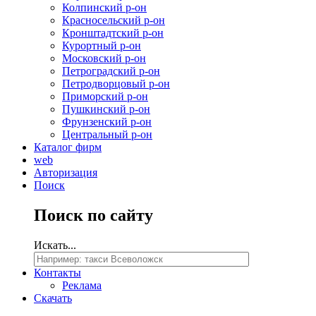
Колпинский р-он
Красносельский р-он
Кронштадтский р-он
Курортный р-он
Московский р-он
Петроградский р-он
Петродворцовый р-он
Приморский р-он
Пушкинский р-он
Фрунзенский р-он
Центральный р-он
Каталог фирм
web
Авторизация
Поиск
Поиск
по сайту
Искать...
Контакты
Реклама
Скачать