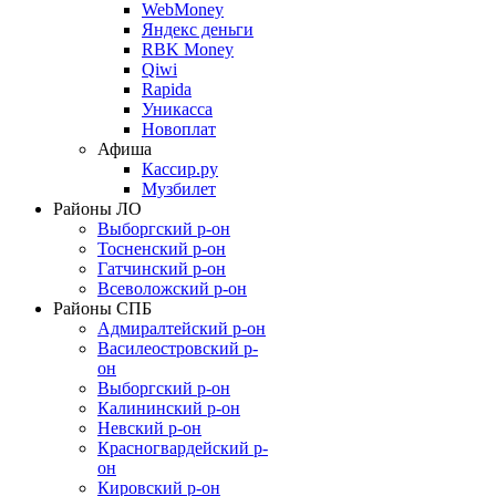
WebMoney
Яндекс деньги
RBK Money
Qiwi
Rapida
Уникасса
Новоплат
Афиша
Кассир.ру
Музбилет
Районы ЛО
Выборгский р-он
Тосненский р-он
Гатчинский р-он
Всеволожский р-он
Районы СПБ
Адмиралтейский р-он
Василеостровский р-
он
Выборгский р-он
Калининский р-он
Невский р-он
Красногвардейский р-
он
Кировский р-он