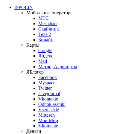
ISPOLIN
Мобильные операторы
МТС
Мегафон
Скайлинк
Теле 2
Билайн
Карты
Google
Яндекс
Mail
Метро, Аэропорты
ЯБлогер
Facebook
Myspace
Twitter
Livejournal
Vkontakte
Odnoklassniki
Vserusskie
Mirtesen
Мой Мир
Vkomnate
Деньги