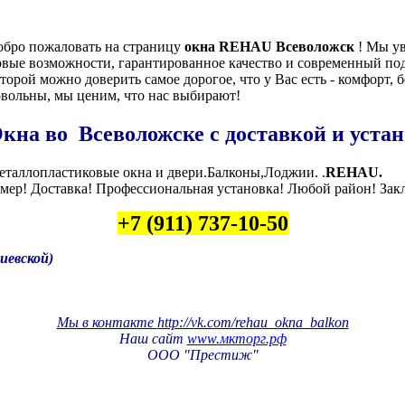
обро пожаловать на страницу
окна REHAU Всеволожск
! Мы ув
овые возможности, гарантированное качество и современный под
торой можно доверить самое дорогое, что у Вас есть - комфорт,
овольны, мы ценим, что нас выбирают!
кна во Всеволожске с доставкой и устан
еталлопластиковые окна и двери.Балконы,Лоджии. .
REHAU.
амер! Доставка! Профессиональная установка! Любой район! Зак
+7 (911) 737-10-50
иевской
)
Мы в контакте
http://vk.com/rehau_okna_balkon
Наш сайт
www.мкторг.рф
ООО "Престиж"