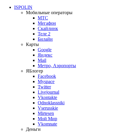
ISPOLIN
Мобильные операторы
МТС
Мегафон
Скайлинк
Теле 2
Билайн
Карты
Google
Яндекс
Mail
Метро, Аэропорты
ЯБлогер
Facebook
Myspace
Twitter
Livejournal
Vkontakte
Odnoklassniki
Vserusskie
Mirtesen
Мой Мир
Vkomnate
Деньги