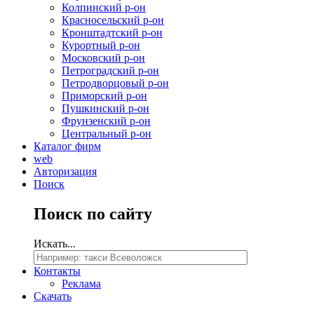
Колпинский р-он
Красносельский р-он
Кронштадтский р-он
Курортный р-он
Московский р-он
Петроградский р-он
Петродворцовый р-он
Приморский р-он
Пушкинский р-он
Фрунзенский р-он
Центральный р-он
Каталог фирм
web
Авторизация
Поиск
Поиск
по сайту
Искать...
Контакты
Реклама
Скачать