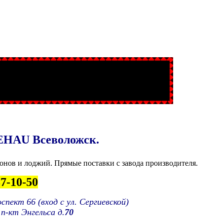
REHAU Всеволожск.
онов и лоджий. Прямые поставки с завода производителя.
7-10-50
оспект
66
(вход с
ул.
Сергиевской
)
 п-кт
Энгельса
д.
70