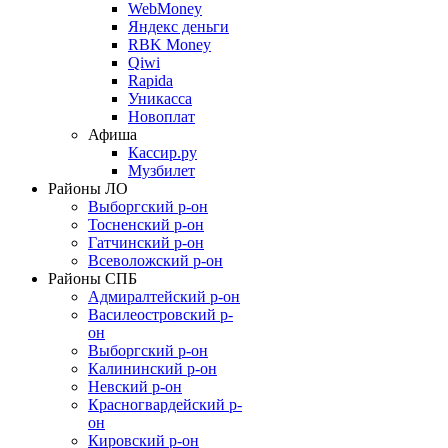
WebMoney
Яндекс деньги
RBK Money
Qiwi
Rapida
Уникасса
Новоплат
Афиша
Кассир.ру
Музбилет
Районы ЛО
Выборгский р-он
Тосненский р-он
Гатчинский р-он
Всеволожский р-он
Районы СПБ
Адмиралтейский р-он
Василеостровский р-
он
Выборгский р-он
Калининский р-он
Невский р-он
Красногвардейский р-
он
Кировский р-он