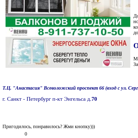
Д
н
ко
д
О
М
З
Т.Ц. "Анастасия"
Всеволожский проспект
66
(вход с
ул.
Серг
г. Санкт - Петербург п-кт
Энгельса
д.
70
Пригодилось, понравилось? Жми кнопку)))
0