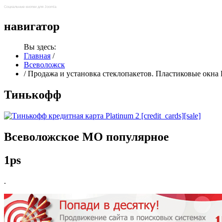
Социальные кнопки для Joomla
навигатор
Вы здесь:
Главная
/
Всеволожск
/
Продажа и установка стеклопакетов. Пластиковые окн
Тинькофф
Всеволожское
МО популярное
1ps
.