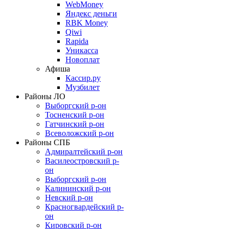
WebMoney
Яндекс деньги
RBK Money
Qiwi
Rapida
Уникасса
Новоплат
Афиша
Кассир.ру
Музбилет
Районы ЛО
Выборгский р-он
Тосненский р-он
Гатчинский р-он
Всеволожский р-он
Районы СПБ
Адмиралтейский р-он
Василеостровский р-
он
Выборгский р-он
Калининский р-он
Невский р-он
Красногвардейский р-
он
Кировский р-он