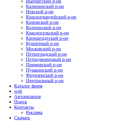
Выборгский р-он
Калининский р-он
Невский р-он
Красногвардейский р-он
Кировский р-он
Колпинский р-он
Красносельский р-он
Кронштадтский р-он
Курортный р-он
Московский р-он
Петроградский р-он
Петродворцовый р-он
Приморский р-он
Пушкинский р-он
Фрунзенский р-он
Центральный р-он
Каталог фирм
web
Авторизация
Поиск
Контакты
Реклама
Скачать