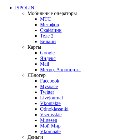
ISPOLIN
Мобильные операторы
МТС
Мегафон
Скайлинк
Теле 2
Билайн
Карты
Google
Яндекс
Mail
Метро, Аэропорты
ЯБлогер
Facebook
Myspace
Twitter
Livejournal
Vkontakte
Odnoklassniki
Vserusskie
Mirtesen
Мой Мир
Vkomnate
Деньги