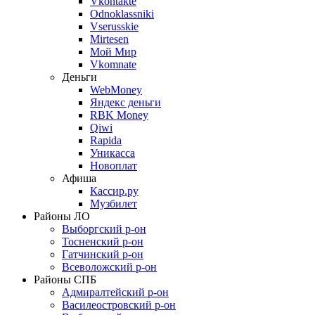
Vkontakte
Odnoklassniki
Vserusskie
Mirtesen
Мой Мир
Vkomnate
Деньги
WebMoney
Яндекс деньги
RBK Money
Qiwi
Rapida
Уникасса
Новоплат
Афиша
Кассир.ру
Музбилет
Районы ЛО
Выборгский р-он
Тосненский р-он
Гатчинский р-он
Всеволожский р-он
Районы СПБ
Адмиралтейский р-он
Василеостровский р-он