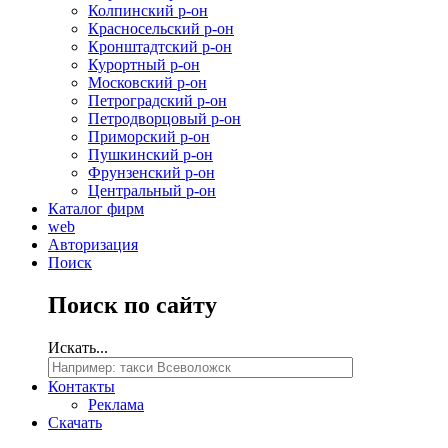
Колпинский р-он
Красносельский р-он
Кронштадтский р-он
Курортный р-он
Московский р-он
Петроградский р-он
Петродворцовый р-он
Приморский р-он
Пушкинский р-он
Фрунзенский р-он
Центральный р-он
Каталог фирм
web
Авторизация
Поиск
Поиск
по сайту
Искать...
Контакты
Реклама
Скачать